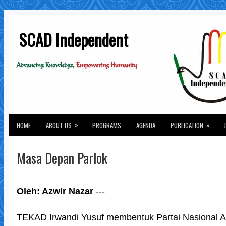
SCAD Independent
»
»
HOME
ABOUT US
PROGRAMS
AGENDA
PUBLICATION
Masa Depan Parlok
Oleh: Azwir Nazar
---
TEKAD Irwandi Yusuf membentuk Partai Nasional A